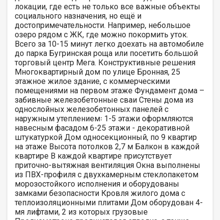
локации, где есть не только все важные объекты
социального назначения, но ещё и
достопримечательности. Например, небольшое
озеро рядом с ЖК, где можно покормить уток.
Всего за 10-15 минут легко доехать на автомобиле
до парка Бугринская роща или посетить большой
торговый центр Мега. Конструктивные решения
Многоквартирный дом по улице Бронная, 25
этажное жилое здание, с коммерческими
помещениями на первом этаже Фундамент дома –
забивные железобетонные сваи Стены дома из
однослойных железобетонных панелей с
наружным утеплением꞉ 1-5 этажи оформляются
навесным фасадом 6-25 этажи - декоративной
штукатуркой Дом односекционный, по 9 квартир
на этаже Высота потолков 2,7 м Балкон в каждой
квартире В каждой квартире присутствует
приточно-вытяжная вентиляция Окна выполнены
из ПВХ-профиля с двухкамерным стеклопакетом
морозостойкого исполнения и оборудованы
замками безопасности Кровля жилого дома с
теплоизоляционными плитами Дом оборудован 4-
мя лифтами, 2 из которых грузовые