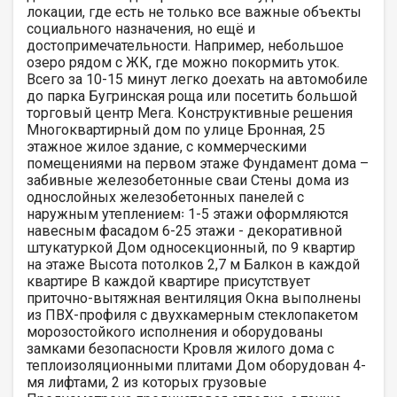
локации, где есть не только все важные объекты
социального назначения, но ещё и
достопримечательности. Например, небольшое
озеро рядом с ЖК, где можно покормить уток.
Всего за 10-15 минут легко доехать на автомобиле
до парка Бугринская роща или посетить большой
торговый центр Мега. Конструктивные решения
Многоквартирный дом по улице Бронная, 25
этажное жилое здание, с коммерческими
помещениями на первом этаже Фундамент дома –
забивные железобетонные сваи Стены дома из
однослойных железобетонных панелей с
наружным утеплением꞉ 1-5 этажи оформляются
навесным фасадом 6-25 этажи - декоративной
штукатуркой Дом односекционный, по 9 квартир
на этаже Высота потолков 2,7 м Балкон в каждой
квартире В каждой квартире присутствует
приточно-вытяжная вентиляция Окна выполнены
из ПВХ-профиля с двухкамерным стеклопакетом
морозостойкого исполнения и оборудованы
замками безопасности Кровля жилого дома с
теплоизоляционными плитами Дом оборудован 4-
мя лифтами, 2 из которых грузовые