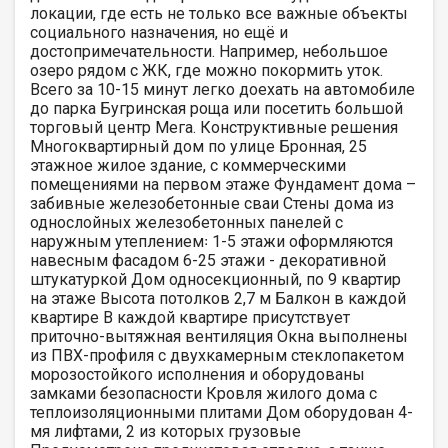
локации, где есть не только все важные объекты
социального назначения, но ещё и
достопримечательности. Например, небольшое
озеро рядом с ЖК, где можно покормить уток.
Всего за 10-15 минут легко доехать на автомобиле
до парка Бугринская роща или посетить большой
торговый центр Мега. Конструктивные решения
Многоквартирный дом по улице Бронная, 25
этажное жилое здание, с коммерческими
помещениями на первом этаже Фундамент дома –
забивные железобетонные сваи Стены дома из
однослойных железобетонных панелей с
наружным утеплением꞉ 1-5 этажи оформляются
навесным фасадом 6-25 этажи - декоративной
штукатуркой Дом односекционный, по 9 квартир
на этаже Высота потолков 2,7 м Балкон в каждой
квартире В каждой квартире присутствует
приточно-вытяжная вентиляция Окна выполнены
из ПВХ-профиля с двухкамерным стеклопакетом
морозостойкого исполнения и оборудованы
замками безопасности Кровля жилого дома с
теплоизоляционными плитами Дом оборудован 4-
мя лифтами, 2 из которых грузовые