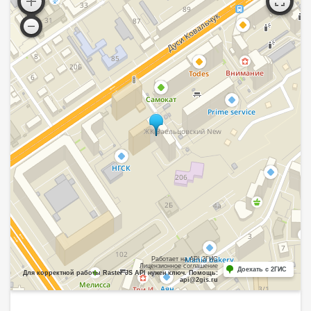
Работает на API 2ГИС
Лицензионное соглашение
Доехать с 2ГИС
Для корректной работы Raster JS API нужен ключ. Помощь:
api@2gis.ru