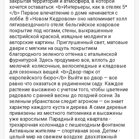
закрытая территория и атмосфера, в которой
хочется оставаться. <b>Интерьеры, как в отелях 5*
</b> Первое впечатление о доме начинается с
лобби. В «Новом Кедровом» оно напоминает холл
пятизвездочного отеля: бельгийское ковровое
покрытие под ногами, стены, выкрашенные
австрийской краской, изящные молдинги и
авторские картины. Приглушенный свет, матовые
двери с мягким на ощупь покрытием
благородного зеленого оттенка с итальянской
фурнитурой. Здесь продумано все, вплоть до
мелочей: колясочные, велосипедные и кладовые
для сезонных вещей. <b>Двор-парк от
европейского бюро</b> Выйти во двор — все
равно что оказаться в уединенном саду. Каждое
растение высажено с учетом того, чтобы цветение
радовало с ранней весны до поздней осени. За
зеленым убранством следит агроном — он знает
характер каждого куста и дерева. А сами деревья
привезены из местного питомника и высажены
уже взрослыми. Парадный вход квартала -
трехарочная колоннада с пешеходным фонтаном.
Активным жителям — спортивная зона. Детям -
целый мир на свежем воздухе: двухэтажный