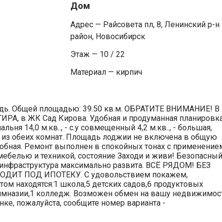
Дом
Адрес — Райсовета пл, 8, Ленинский р-н
район, Новосибирск
Этаж — 10 / 22
Материал — кирпич
щадь. Общей площадью: 39.50 кв.м. ОБРАТИТЕ ВНИМАНИЕ! В
РА, в ЖК Сад Кирова. Удобная и продуманная планировка:
пальня 14,0 м.кв.., - с.у совмещенный 4,2 м.кв.., - большая,
ом из обеих комнат. Площадь лоджии не включена в общую
робная. Ремонт выполнен в спокойных тонах с применение
 мебелью и техникой, состояние Заходи и живи! Безопасны
инфраструктура максимально развита. ВСЁ РЯДОМ! БЕЗ
ДИТ ПОД ИПОТЕКУ. С удовольствием покажем,
том находятся:1 школа,5 детских садов,6 продуктовых
гимназии,1 колледж. Возможен обмен на вашу недвижимос
ке, пожалуйста, сообщите номер варианта -