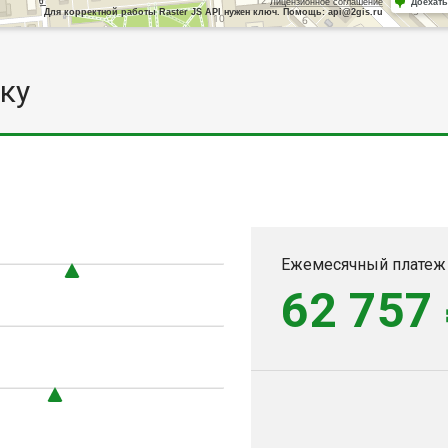
Лицензионное соглашение
Доехать
Для корректной работы Raster JS API нужен ключ. Помощь: api@2gis.ru
ку
Ежемесячный платеж
62 757