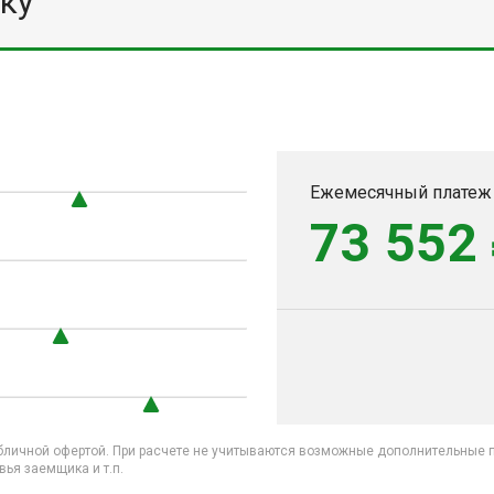
ку
Ежемесячный платеж
73 552
бличной офертой. При расчете не учитываются возможные дополнительные пл
ья заемщика и т.п.