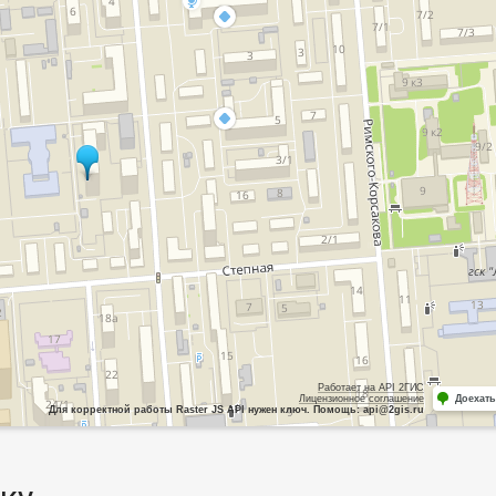
Работает на API 2ГИС
Лицензионное соглашение
Доехать
Для корректной работы Raster JS API нужен ключ. Помощь: api@2gis.ru