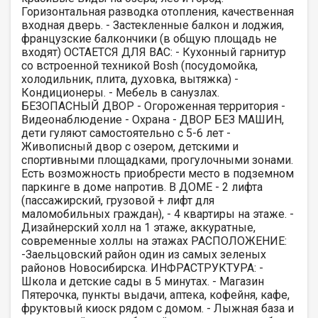
Горизонтальная разводка отопления, качественная
входная дверь. - Застекленные балкон и лоджия,
французские балкончики (в общую площадь не
входят) ОСТАЕТСЯ ДЛЯ ВАС: - Кухонный гарнитур
со встроенной техникой Bоsh (посудомойка,
холодильник, плита, духовка, вытяжка) -
Кондиционеры. - Мебель в санузлах.
БЕЗОПАСНЫЙ ДВОР - Огороженная территория -
Видеонаблюдение - Охрана - ДВОР БЕЗ МАШИН,
дети гуляют самостоятельно с 5-6 лет -
Живописный двор с озером, детскими и
спортивными площадками, прогулочными зонами.
Есть возможность приобрести место в подземном
паркинге в доме напротив. В ДОМЕ - 2 лифта
(пассажирский, грузовой + лифт для
маломобильных граждан), - 4 квартиры на этаже. -
Дизайнерский холл на 1 этаже, аккуратные,
современные холлы на этажах РАСПОЛОЖЕНИЕ:
-Заельцовский район один из самых зеленых
районов Новосибирска. ИНФРАСТРУКТУРА: -
Школа и детские сады в 5 минутах. - Магазин
Пятерочка, пункты выдачи, аптека, кофейня, кафе,
фруктовый киоск рядом с домом. - Лыжная база и