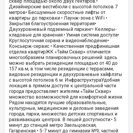
сквер площадью около двух гектаров.•
Дизайнерские вестибюли с высотой потолков 7
метров• Бесшумные скоростные лифты от
квартиры до парковки • Лаунж-зона с WiFi •
Закрытая благоустроенная территория•
Двухуровневый подземный паркинг• Келлеры-
кладовые для хранения.• Умная система доступа•
Круглосуточная охрана и видеонаблюдение•
Консьерж-сервис • Качественная предфинишная
отделка квартирЖК «Тайм Сквер» отличается
многообразием планировочных решений: здесь
можно выбрать резиденции площадью от 40 до
157 кв.м, в том числе резиденции с террасами,
видовые резиденции и двухуровневые хайфлэты
с высотой потолков 6 м. ИнфраструктураУдобная
локация в прямом доступе к центральной части
города предоставляет жителям «Тайм Сквер»
множество возможностей для комфортной жизни.
Рядом находятся лучшие образовательные,
культурные, медицинские и деловые заведения
города, парки, множество детских спортивных и
развивающих центров. В пешей доступности:• 5
минут до станций метро Заельцовская,
Гагаринская • 5-7 минут до гимназии №9, частной