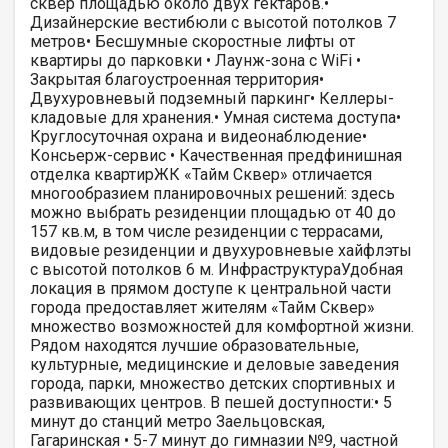
сквер площадью около двух гектаров.•
Дизайнерские вестибюли с высотой потолков 7
метров• Бесшумные скоростные лифты от
квартиры до парковки • Лаунж-зона с WiFi •
Закрытая благоустроенная территория•
Двухуровневый подземный паркинг• Келлеры-
кладовые для хранения.• Умная система доступа•
Круглосуточная охрана и видеонаблюдение•
Консьерж-сервис • Качественная предфинишная
отделка квартирЖК «Тайм Сквер» отличается
многообразием планировочных решений: здесь
можно выбрать резиденции площадью от 40 до
157 кв.м, в том числе резиденции с террасами,
видовые резиденции и двухуровневые хайфлэты
с высотой потолков 6 м. ИнфраструктураУдобная
локация в прямом доступе к центральной части
города предоставляет жителям «Тайм Сквер»
множество возможностей для комфортной жизни.
Рядом находятся лучшие образовательные,
культурные, медицинские и деловые заведения
города, парки, множество детских спортивных и
развивающих центров. В пешей доступности:• 5
минут до станций метро Заельцовская,
Гагаринская • 5-7 минут до гимназии №9, частной