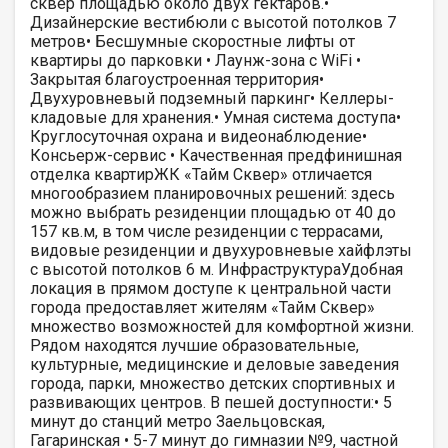
сквер площадью около двух гектаров.•
Дизайнерские вестибюли с высотой потолков 7
метров• Бесшумные скоростные лифты от
квартиры до парковки • Лаунж-зона с WiFi •
Закрытая благоустроенная территория•
Двухуровневый подземный паркинг• Келлеры-
кладовые для хранения.• Умная система доступа•
Круглосуточная охрана и видеонаблюдение•
Консьерж-сервис • Качественная предфинишная
отделка квартирЖК «Тайм Сквер» отличается
многообразием планировочных решений: здесь
можно выбрать резиденции площадью от 40 до
157 кв.м, в том числе резиденции с террасами,
видовые резиденции и двухуровневые хайфлэты
с высотой потолков 6 м. ИнфраструктураУдобная
локация в прямом доступе к центральной части
города предоставляет жителям «Тайм Сквер»
множество возможностей для комфортной жизни.
Рядом находятся лучшие образовательные,
культурные, медицинские и деловые заведения
города, парки, множество детских спортивных и
развивающих центров. В пешей доступности:• 5
минут до станций метро Заельцовская,
Гагаринская • 5-7 минут до гимназии №9, частной