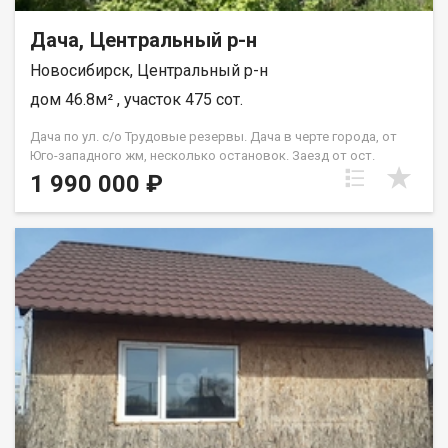
Дача, Центральный р-н
Новосибирск, Центральный р-н
дом 46.8м² , участок 475 сот.
Дача по ул. с/о Трудовые резервы. Дача в черте города, от
Юго-западного жм, несколько остановок. Заезд от ост.
Скания, ул. Толмачевская. НСТ Трудовые резервы. Пешком от
1 990 000 ₽
остановки минут 10-ть. Ухоженный участок 4,75 сотки. Дом из
бруса 150*150. На первом этаже кухня и баня, на втором этаже
обустроенная спальня, с двумя окнами. Так же имеется домик
18,2 м2, который можно использовать, как гостевой. Земля и
строения в собственности, прописка возможна. Установлен
электрокотел, поэтому можно проживать при низких
температурах. К участку можно подъехать с двух сторон.
Подробности по телефону, звоните. Возможен обмен на вашу
недвижимость. Возможна продажа в рассрочку. При звонке,
пожалуйста, сообщите номер варианта - JV080541112824.