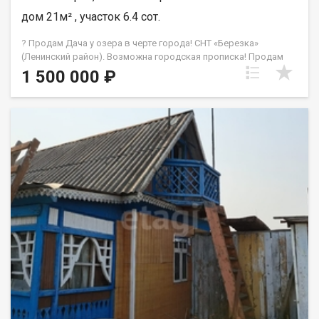
дом 21м² , участок 6.4 сот.
? Продам Дача у озера в черте города! СНТ «Березка»
(Ленинский район). Возможна городская прописка! Продам
участок в уникальном месте: городская доступность в
1 500 000 ₽
сочетании с близостью к природе. Всего в нескольких
минутах ходьбы расположено озеро Медвежье — идеальное
место для прогулок, рыбалки и летнего отдыха. На озере есть
база отдыха с теплым бассейном. Участок ровный, без
болота, машина заезжает прямо к калитке. ? Детали объекта:
✅ Площадь дома: 21 кв.м (2 комнаты + кухня) ✅ Участок: 6,4
соток, ровный. ✅ Коммуникации: Электричество 15 кВт,
скважина, септик свой. Природа в шаговой доступности: До
Озеро Медвежье всего 500 метров — это свежий воздух и
возможность отдыхать у воды, не выезжая за пределы
города. Городской комфорт: Ленинский район,
асфальтированные дороги до СНТ, близость к магазинам и
остановкам транспорта. Перспектива: Отличный вариант под
строительство жилого дома с возможностью городской
прописки. Растут плодовые деревья и кустарники. ⚖️
Юридическая информация: Один (1) собственник взрослый /
Нет обременений Свидетельство о праве собственности
готово ? Транспортная доступность: Идеальный вариант для