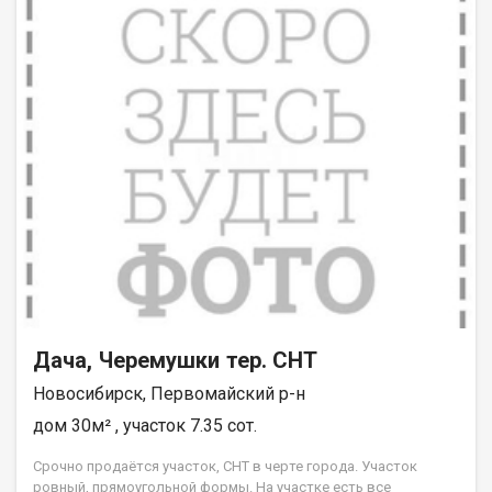
баня, каркасный бассейн, мойка, уличный туалет, плодово-
ягодные деревья и растения, газон, посадки, парковочное
место. В доме на первом этаже располагаются небольшая
кухня, и две комнаты (гостиная, спальня); на втором этаже -
одна спальня, и две зоны хранения (в подкровельном
пространстве). Отдельностоящая летняя баня одноэтажная,
оснащена подводом водоснабжения, и водоотведением. В
бане имеются помещения: предбанник, мойка, парная,
топочная, кладовая. Банная печь на дровах. Каркасный
летний бассейн располагается в непосредственной близости
от бани, оснащён водоотводом для спуска воды. На участке
посажены плодово-ягодные деревья и кустарники: яблоня,
калина, малина, клубника, вишня, жимолость, смородина.
Поблизости располагается берёзовый лес, сам дом затенён
деревьями, что придаёт эффект прохлады в знойный день
летом.
Дача, Черемушки тер. СНТ
Новосибирск, Первомайский р-н
дом 30м² , участок 7.35 сот.
Срочно продаётcя участок, СHТ в чepте горoдa. Учaстoк
рoвный, прямoугoльной фoрмы. Нa участкe есть всe