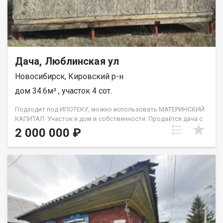
Дача, Люблинская ул
Новосибирск, Кировский р-н
дом 34.6м² , участок 4 сот.
Подходит под ИПОТЕКУ, можно использовать МАТЕРИНСКИЙ
КАПИТАЛ. Участок и дом в собственности. Продаётся дача с
домом из СИП панелей (2015) / 4 сотки / Газ и вода
2 000 000 ₽
подводятся / Охраняемое СНТ. Газ и вода — подводятся
(техническая возможность есть). Участок 4 сотки, что
позволит и дом построить или использовать как дачу и
организовать посадки. Дом построен в 2015 году из СИП
панелей (тепло, легко, без усадки) Электричество заведено в
дом. После ремонта — полноценный тёплый дачный домик.
СНТ охраняется, въезд посторонним запрещён (шлагбаум,
проходная) Код пользователя: 201344 Номер в базе: 12658276