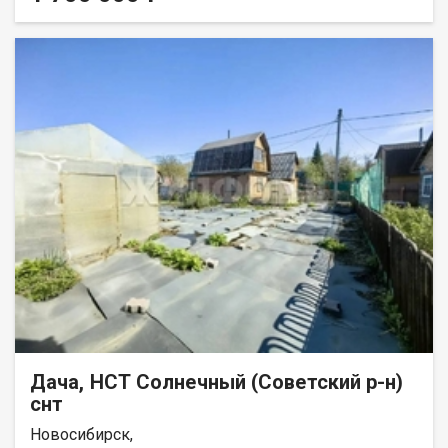
для отдыха, теплица и хозяйственный блок создают готовую
инфраструктуру для комфортного сезонного проживания.
Автономное водоснабжение обеспечивается собственной
скважиной, также организован полив участка по графику.
Территория полностью освоена: здесь высажены плодово-
ягодные культуры, включая вишню, яблоню, облепиху,
жимолость, что гарантирует урожай в течение всего сезона.
Ключевым преимуществом является отличная транспортная
доступность — остановка общественного транспорта
находится в шаговой доступности, что позволяет быстро
добраться до любой точки города. Объект идеально
подходит для тех, кто ценит загородный уют без отрыва от
городской инфраструктуры. Рассматриваются предложения,
торг возможен. Код пользователя: 202343 Номер в базе:
12084463
Дача, НСТ Солнечный (Советский р-н)
снт
Новосибирск,