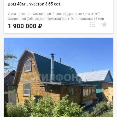
дом 48м² , участок 3.65 сот.
Дача по ул. нст Солнечный. В чистой продаже дача в НСТ
Солнечный (Обьгэс, ост Чемской бор). От остановки 15 мин
пешком, автобус ходит круглый год. Первый этаж выстроен
1 900 000 ₽
из кирпича (6*4м), отделка внутри деревом, второй из
дерева. Дом теплый, есть печка. На второй этаж ведёт
крепкая удобная лестница. Баня построена в 2020году (2*3м),
есть хоз. постройка для садового инвентаря. Участок
ухоженный (3,7 сотки) с посадками и плодовыми деревьями,
есть 2 теплицы, около дома выложена площадка из
брусчатки для парковки атомобиля. На участке своя
скважина. Общество развитое, некоторые живут круглый год,
дороги зимой чистят. На въезде автоматические ворота,
открытие с пульта или по звонку. В 2024 году произведена
замена электроподстанции. В шаговой доступности Обское
море, Чемской бор и продуктовые магазины. Взрослый
собственник, долгов и обременений нет! Возможен обмен на
вашу недвижимость. Возможна продажа в рассрочку. При
звонке, пожалуйста, сообщите номер варианта -
JV008054199043.