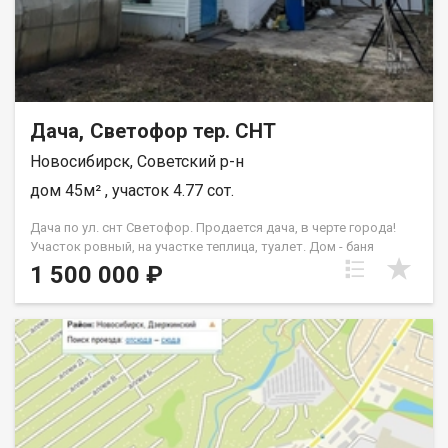
Дача, Светофор тер. СНТ
Новосибирск, Советский р-н
дом 45м² , участок 4.77 сот.
Дача по ул. снт Светофор. Продается дача, в черте города!
Участок ровный, на участке теплица, туалет. Дом - баня
построен из кирпича, не оформлен. Есть заед для автомобиля
1 500 000 ₽
на участок. Электричество круглый год, запланирована
газификация общества в 2026 г. Асфальтированная дорога,
проезд круглый год. В обществе живут круглогодично.
Общество находиться под охраной, работает шлагбаум.
Рядом набережная, пляж, лес и инфраструктура города.
Возможен обмен на вашу недвижимость. Возможна продажа
в рассрочку. При звонке, пожалуйста, сообщите номер
варианта - JV080541111672.