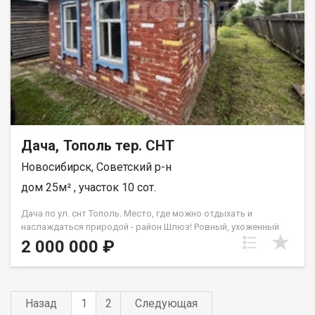
Дача, Тополь тер. СНТ
Новосибирск, Советский р-н
дом 25м² , участок 10 сот.
Дача по ул. снт Тополь. Место, где можно отдыхать и
наслаждаться природой - район Шлюз! Ровный, ухоженный
участок 10 соток, домик 20 кв.м. из кирпича - требует
2 000 000 ₽
вложений. Имеется еще домик, каркасный, хозяйственный
блок. Электричество круглый год, вода для полива летняя,
так же меется колодец, земля плодородная: растет вишня,
малина, много ягоды, цветы, две теплицы. В обществе многие
Назад
1
2
Следующая
живут круглый год. Оставим хоз. инвентарь, культиватор,