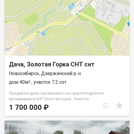
Дача, Золотая Горка СНТ снт
Новосибирск, Дзержинский р-н
дом 40м² , участок 7.2 сот.
Продается дача с возможностью круглогодичного
проживания в СНТ Золотая горка . Участок
7.2м.кв.сухой,незатопляемый,ровный,разработан.Огорожен
1 700 000 ₽
забором из профлиста. Подойдет под строительство по
ипотеке. Помогу с выбором ипотечной программы и
получением кредитного решения, проведу показ на объекте,
организую экскурсию к застройщикам- в общем могу дать
полный расклад по рынку загородной недвижимост и помогу