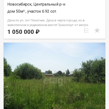
Новосибирск, Центральный р-н
дом 50м² , участок 6.92 сот.
Дача по ул. снт Печатник. Дача в черте города, но в
живописном и уединенном месте! Транспорт от метро
Золотая нива идет 15 минут! Участок ровный и солнечный,
1 050 000 ₽
дом, готовый к проживанию, недавно пристроена терраса. На
участке душ, мангальная зона, место под бассейн. Бани и
теплиц нет, использовалась для отдыха. К этой даче нет
прямого подъезда на автомобиле, сделать подъезд
возможно (требует дополнительных вложений) Машина
остается в 50-ти метрах от дачи на площадке, которой
пользуются только проживающие соседи. По запросу
скидываем видео, как выглядит подход к даче. На даче
установлен новый качественный забор на сваях по всему
периметру (стоимость 350000 руб.) ЗИМОЙ можно
пользоваться, но не проживать, есть хорошая чугунная печка,
в летний период спокойно можно пребывать до заморозков!
Остановка транспорта Коминтерна в Дзержинском районе.
От дома до Метро Золотая Нива 5 км (11 минут на машине).
ЗАЕЗД на автомобиле со стороны СНТ Заря!! Место
тупиковое, что создает ощущение полного уединения . Очень
уютно и приятно там проводить время, есть куда