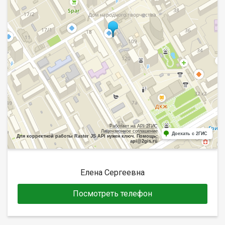
Работает на API 2ГИС
Лицензионное соглашение
Доехать с 2ГИС
Для корректной работы Raster JS API нужен ключ. Помощь:
api@2gis.ru
Елена Сергеевна
Посмотреть телефон