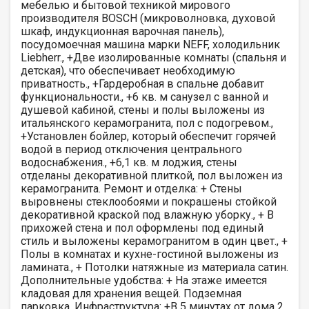
мебелью и бытовой техникой мирового
производителя ВОSСН (микроволновка, духовой
шкаф, индукционная варочная панель),
посудомоечная машина марки NЕFF, холодильник
Liеbhеrr., +Две изолированные комнаты (спальня и
детская), что обеспечивает необходимую
приватность., +Гардеробная в спальне добавит
функциональности., +6 кв. м санузел с ванной и
душевой кабиной, стены и полы выложены из
итальянского керамогранита, пол с подогревом.,
+Установлен бойлер, который обеспечит горячей
водой в период отключения центрального
водоснабжения., +6,1 кв. м лоджия, стены
отделаны декоративной плиткой, пол выложен из
керамогранита. Ремонт и отделка: + Стены
выровнены стеклообоями и покрашены стойкой
декоративной краской под влажную уборку., + В
прихожей стена и пол оформлены под единый
стиль и выложены керамогранитом в один цвет., +
Полы в комнатах и кухне-гостиной выложены из
ламината., + Потолки натяжные из материала сатин.
Дополнительные удобства: + На этаже имеется
кладовая для хранения вещей. Подземная
парковка. Инфраструктура: +В 5 минутах от дома 2