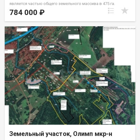
является частью общего земельного массива в 475 га.
Рассматриваем продажу, как единым массивом, так и
784 000 ₽
нарезами от 50 га. Стоимость указана за 2,24 при условии
покупки от 50 га. Участок залеснен. Все что расположено на
участке является собственностью собственника. Земельный
участок находится в собственности у физического лица.
Техусловия не согласованы. Граничит с Питомником растений
Малиновским и Академ Ягодой. А также множественными
СНТ Березовского сельсовета. По участку проходит ЛЭП,
есть возможность подключения, свободные мощности.
Участок расположен вдоль трассы. Станция электрички
Геодезическая находится в 3 км. Уникальный ландшафт
участка, и технические возможности, дает возможность
использования от сельхозпроизводства, до организации
экотуризма. Рассматриваем продажу, как единым массивом,
так и нарезами от 50 га. Код пользователя: 46828 Номер в
базе: 7063095
Земельный участок, Олимп мкр-н