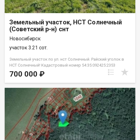
Земельный участок, НСТ Солнечный
(Советский р-н) снт
Новосибирск
участок 3.21 сот.
Земельный участок по ул. нст Солнечный. Райский уголок в
НСТ Солнечный! Кадастровый номер 54:35:092425:2353
Ухоженный участок идеальной формы 3,2 сотки:
700 000 ₽
-электричество круглый год (новая собственная подстанция
в обществе: нет перебоев со светом!) -освещение улиц
круглогодично -возможна прописка -соседи живут
круглогодично -зимой дороги чистят регулярно
-возможность расшириться за счет соседнего участка
-посадки: вишня, малина, смородина черная, черноплодка,
клубника -сторож круглогодично -дорога до НСТ
асфальтирована Въезд в НСТ оснащен воротами через
брелок, либо по телефону. Чужие не попадут в общество!
Рядом пляж Бумеранг, лес и парк У моря Обского! Уже
оформлены все права собственности, ждём новых