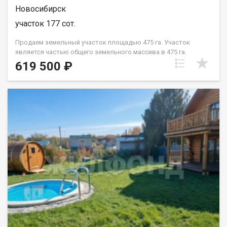
Новосибирск
участок 177 сот.
Продаем земельный участок площадью 475 га. Участок
является частью общего земельного массива в 475 га.
Рассматриваем продажу, как единым массивом, так и
619 500 ₽
нарезами от 50 га. Стоимость указана за 1,77 га при условии
покупки от 50 га. Участок залеснен. Все что расположено на
участке является собственностью собственника. Земельный
участок находится в собственности у физического лица.
Техусловия не согласованы. Граничит с Питомником растений
Малиновским и Академ Ягодой. А также множественными
СНТ Березовского сельсовета. По участку проходит ЛЭП,
есть возможность подключения, свободные мощности.
Участок расположен вдоль трассы. Станция электрички
Геодезическая находится в 3 км. Уникальный ландшафт
участка, и технические возможности, дает возможность
использования от сельхозпроизводства, до организации
экотуризма. Рассматриваем продажу, как единым массивом,
так и нарезами от 50 га. Код пользователя: 46828 Номер в
базе: 7062860