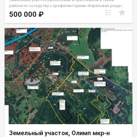
районе по соседству с профилакторием «Березовая роща»,
вдоль центральной улицы с удобным подъездом.
500 000 ₽
Местоположение предлагает редкий баланс: вы получаете
спокойствие жилой зоны в окружении зелени, при этом в пяти
минутах езды на автомобиле находится Южный микрорайон
Искитима с развитой инфраструктурой — школами, детскими
садами, поликлиникой, торговыми центрами и объектами
бытового обслуживания. Участок идеально подходит для
капитального строительства дома для круглогодичного
проживания, благодаря центральному расположению и
отличной транспортной доступности, а также может стать
основой для комфортной загородной дачи. Покупателям
доступна возможность приобретения в ипотеку по
привлекательной ставке от 6% годовых. Сделка
обеспечивается полным юридическим сопровождением и
гарантийным сертификатом, что гарантирует безопасность и
прозрачность приобретения. Это рациональное вложение в
недвижимость с четкими перспективами и высокой
повседневной удобностью. Код пользователя: 151411 Номер
в базе: 10698239
Земельный участок, Олимп мкр-н