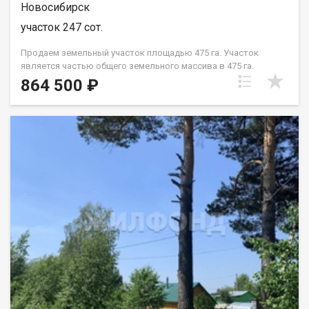
Новосибирск
участок 247 сот.
Продаем земельный участок площадью 475 га. Участок
является частью общего земельного массива в 475 га.
Рассматриваем продажу, как единым массивом, так и
864 500 ₽
нарезами от 50 га. Стоимость указана за 2,47 га при условии
покупки участка площадью от 50 га. Участок залеснен. Все
что расположено на участке является собственностью
собственника. Земельный участок находится в собственности
у физического лица. Техусловия не согласованы. Граничит с
Питомником растений Малиновским и Академ Ягодой. А
также множественными СНТ Березовского сельсовета. По
участку проходит ЛЭП, есть возможность подключения,
свободные мощности. Участок расположен вдоль трассы.
Станция электрички Геодезическая находится в 3 км.
Уникальный ландшафт участка, и технические возможности,
дает возможность использования от сельхозпроизводства,
до организации экотуризма. Рассматриваем продажу, как
единым массивом, так и нарезами от 50 га. Код пользователя:
46828 Номер в базе: 7062971