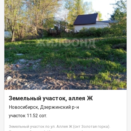
домик, баня, две теплицы. Свет на участке круглогодичный,
водопровод летний, газ по соседнему участку. Участок
идеально подойдет для любителей загородной жизни и
отдыха на природе. Рядом с участком находится остановка
общественного транспорта, откуда можно легко добраться
до центра города и других районов Новосибирска. На участке
возможно построить дом, который можно использовать для
проживания или в качестве дачи. Участок имеет удобный
подъезд и хорошую дорожную развязку, поэтому вы сможете
начать строительство своего загородного дома сразу после
покупки. Не упустите возможность приобрести участок в
живописном месте с развитой инфраструктурой. Есть
ЗИМНИЙ проезд! Звоните и приезжайте на просмотр уже
сегодня! Возможен обмен на вашу недвижимость. Возможна
продажа в рассрочку. При звонке, пожалуйста, сообщите
номер варианта - JV080541101759.
Земельный участок, аллея Ж
Новосибирск, Дзержинский р-н
участок 11.52 сот.
Земельный участок по ул. Аллея Ж (снт Золотая горка).