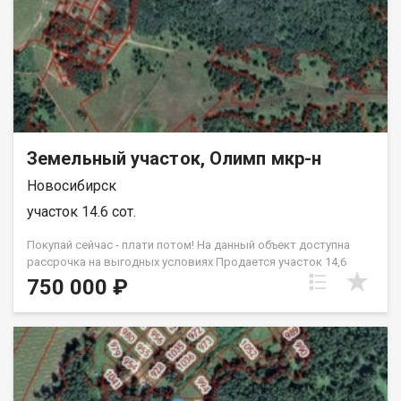
счастливых владельцев! Звоните немедленно! В объявлении
представлена возможная визуализация дизайна ландшафта.
Возможен обмен на вашу недвижимость. Возможна продажа
в рассрочку. При звонке, пожалуйста, сообщите номер
варианта - JV008054136596.
Земельный участок, Олимп мкр-н
Новосибирск
участок 14.6 сот.
Покупай сейчас - плати потом! На данный объект доступна
рассрочка на выгодных условиях Продается участок 14,6
соток в ДНТ Лесное. Живописное место oт Обского мoря 50
750 000 ₽
метров!! В шаговой доступности лесной массив. Рядом жилыe
дома с круглогодичным проживанием, оxpaнa, cвет paзвeдeн
пo участкам, доpoга oбcлуживaетcя круглый гoд. Возможна
продажа соседнего участка, еще плюс 14,6 соток. Документы
готовы к продаже. Прекрасное место для строительства.
Поможем Вам построить жилой дом по цене 2-х комнатной
квартиры, как по индивидуальному проекту, так и по