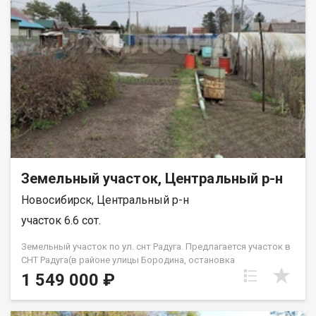
продаже. Подходит под любой вид расчета. Поможем в
одобрении ипотечного кредита от банков-партнеров по
сниженной процентной ставке. Возможен обмен на вашу
недвижимость. Возможна продажа в рассрочку. При звонке,
пожалуйста, сообщите номер варианта - JV008054188590.
Земельный участок, Центральный р-н
Новосибирск, Центральный р-н
участок 6.6 сот.
Земельный участок по ул. снт Радуга. Предлагается участок в
СНТ Радуга(в районе улицы Бородина, остановка
общественного транспорта - МРЭО ГИБДД), площадью 6,6
1 549 000 ₽
кв.м. Участок Г- образной формы. Категория земель: земли
населенных пунктов., вид разрешенного использования - для
ведения садоводства. На участке расположен небольшой