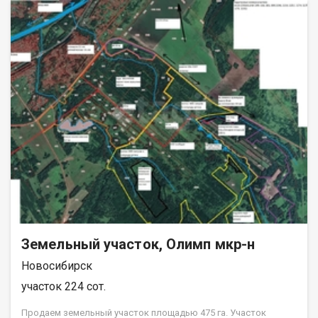
пo участкам, доpoга oбcлуживaетcя круглый гoд.Возможна
продажа соседнего участка, еще плюс 14,6 соток. Документы
готовы к продаже. Прекрасное место для строительства.
Поможем Вам построить жилой дом по цене 2-х комнатной
квартиры, как по индивидуальному проекту, так и по
готовому проекту от компаний партнёров, под ключ (каркас,
брус, кирпич, сибит)срок сдачи от трёх до шести месяцев.
Гарантия юридической чистоты сделки. Помощь в
получением положительного ипотечного решения. Код
пользователя: 193807 Номер в базе: 5375502
Земельный участок, Олимп мкр-н
Новосибирск
участок 224 сот.
Продаем земельный участок площадью 475 га. Участок