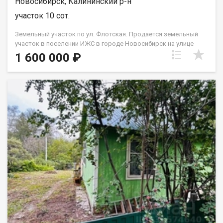
Новосибирск, Калининский р-н
участок 10 сот.
Земельный участок по ул. Флотская. Продается земельный
участок в поселении ИЖС в городе Новосибирск на улице
Матросская, дом 28 с левой стороны дороги от СНТ Сибиряк
1 600 000 ₽
Пашинский ( ориентир Флотская 28, за гаражами). Общая
площадь участка составляет 10 соток. Идеальное место для
строительства своего дома в окружении прекрасной
природы и уютной атмосферы. Электрический стлоб и
газовая труба в близости от участка. Соседние участки
начали осваивать.Поселение ИЖС расположено в тихом и
спокойном районе, вдали от городской суеты и шума. Здесь
вы сможете наслаждаться чистым воздухом и красивыми
пейзажами каждый день. Вокруг поселения находится лесной
массив, который создает уникальный микроклимат и
защищает от ветра. Участок находится в непосредственной
близости от остановки общественного транспорта, что
обеспечивает удобную транспортную доступность. До центра
города можно добраться всего за 20 минут на автомобиле.
.Не упустите шанс стать счастливым обладателем своего
собственного уголка природы в городе Новосибирск.
Звоните прямо сейчас и узнайте больше о данном