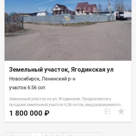
Участок расположен вдоль трассы. Станция электрички
Геодезическая находится в 3 км. Уникальный ландшафт
участка, и технические возможности, дает возможность
использования от сельхозпроизводства, до организации
экотуризма. Рассматриваем продажу, как единым массивом,
так и нарезами от 50 га. Код пользователя: 46828 Номер в
базе: 7062754
Земельный участок, Ягодинская ул
Новосибирск, Ленинский р-н
участок 6.56 сот.
Земельный участок по ул. Ягодинская. Предлагается к
продаже земельный участок 6,56 соток, вид разрешенного
использования для индивидуальной жилой постройки, в
1 800 000 ₽
экологически чистом районе, рядом с озером Медвежье.
Очень удобное месторасположение 200 м до остановки
общественного транспорта Ягодинская. Участок угловой,
можно организовать въезд с двух сторон. Есть возможность