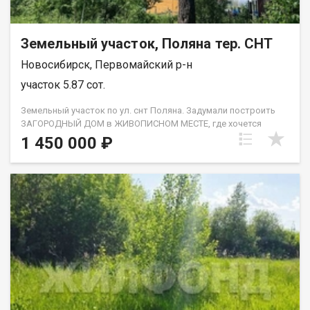
Земельный участок, Поляна тер. СНТ
Новосибирск, Первомайский р-н
участок 5.87 сот.
Земельный участок по ул. снт Поляна. Задумали построить
ЗАГОРОДНЫЙ ДОМ в ЖИВОПИСНОМ МЕСТЕ, где хочется
замедлиться, наше предложение именно для вас! Продается
1 450 000 ₽
ровный, сухой, солнечный участок сельхозназначения в СНТ
Поляна Первомайского района (КСМ). Общая площадь участка
составляет 5,87 соток, солнечное место среди вековых
сосен. Участок не подтапливает, грунтовые воды глубоко.
Нет пыли от дороги так как участок в 3ей линии. По границе
участка есть ВСЕ: электричество, круглогодичное городское
водоснабжение и газовая труба по границе участка. Дороги
зимой чистятся, многие живут круглогодично! СНТ Поляна -
это прекрасное место для тех, кто мечтает о собственном
уголке природы вдали от городской суеты. Район
характеризуется чистым воздухом, красивыми пейзажами и
тихой атмосферой. Здесь вы сможете наслаждаться
природой и отдыхать от повседневной суеты. На территории