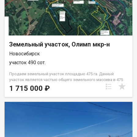
инфраструктура доступна...
Земельный участок, Олимп мкр-н
Новосибирск
участок 490 сот.
Продаем земельный участок площадью 475 га. Данный
участок является частью общего земельного массива в 475
га. Рассматриваем продажу, как единым массивом, так и
1 715 000 ₽
нарезами от 50 га. Стоимость указана за 4,9 га при условии
покупки от 50 га Участок залеснен. Все что расположено на
участке является собственностью собственника. Земельный
участок находится в собственности у физического лица.
Техусловия не согласованы. Граничит с Питомником растений
Малиновским и Академ Ягодой. А также множественными
СНТ Березовского сельсовета. По участку проходит ЛЭП,
есть возможность подключения, свободные мощности.