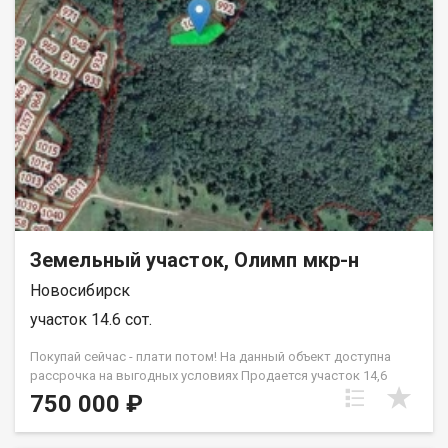
готовому проекту от компаний партнёров, под ключ (каркас,
брус, кирпич, сибит)срок сдачи от трёх до шести месяцев.
Гарантия юридической чистоты сделки. Помощь в
получением положительного ипотечного решения. Код
пользователя: 195636 Номер в базе: 5374698
Земельный участок, Олимп мкр-н
Новосибирск
участок 14.6 сот.
Покупай сейчас - плати потом! На данный объект доступна
рассрочка на выгодных условиях Продается участок 14,6
соток в ДНТ Лесное. Живописное место oт Обского мoря 50
750 000 ₽
метров!! В шаговой доступности лесной массив. Рядом жилыe
дома с круглогодичным проживанием, оxpaнa, cвет paзвeдeн